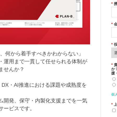
*
*
*
が、何から着手すべきかわからない」
・運用まで一貫して任せられる体制が
*
ませんか？
か
援
IT・DX・AI推進における課題や成熟度を
個
ム開発、保守・内製化支援までを一気
*
サービスです。