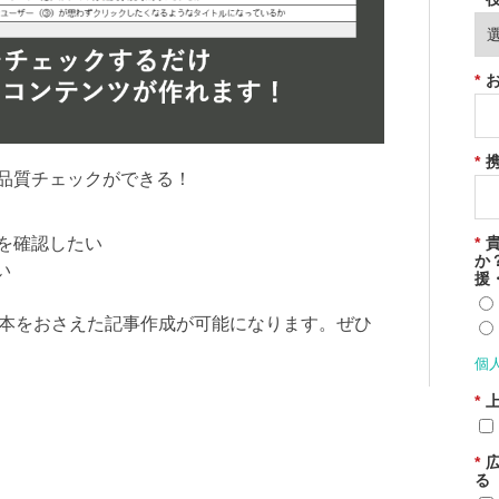
*
*
の品質チェックができる！
*
を確認したい
か
い
援
基本をおさえた記事作成が可能になります。ぜひ
個
*
*
る