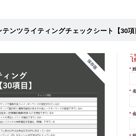
ンテンツライティングチェックシート【30項
こ
【
*
*
*
*