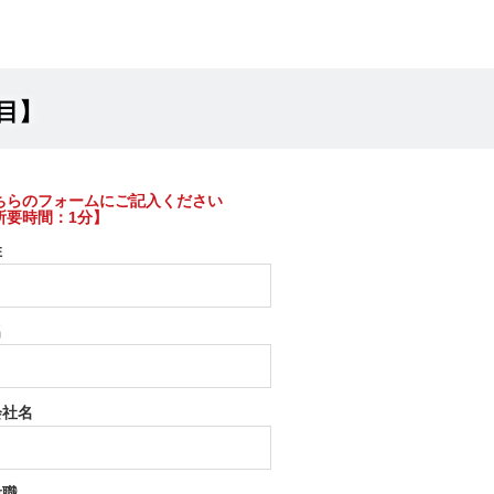
目】
ちらのフォームにご記入ください
所要時間：1分】
姓
名
会社名
役職