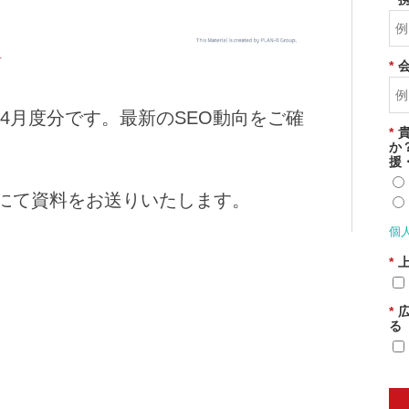
*
年4月度分です。最新のSEO動向をご確
*
か
援
にて資料をお送りいたします。
個
*
*
る